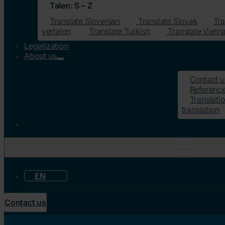
Talen: S – Z
Translate Slovenian
Translate Slovak
Tra
vertalen
Translate Turkish
Translate Viet
Legalization
About us
Contact u
Referenc
Translatio
translation
EN
Contact us