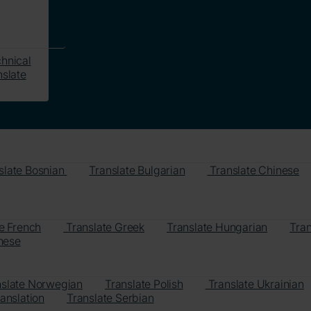
hnical
slate
slate Bosnian
Translate Bulgarian
Translate Chinese
e French
Translate Greek
Translate Hungarian
Tran
nese
nslate Norwegian
Translate Polish
Translate Ukrainian
anslation
Translate Serbian