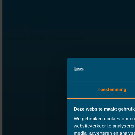
Vertaalbureau Urgent Vertalen
4.9
Based on 260 reviews
powered by
G
o
o
g
l
e
Vraag uw offerte vrijblijvend aan
Op werkdagen binnen 1 uur ontvangen
Toestemming
Deze website maakt gebruik
We gebruiken cookies om cont
websiteverkeer te analyseren
media, adverteren en analys