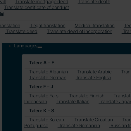
will
Translate mortgage deed
Translate death
Translate certificate of conduct
al
translation
Legal translation
Medical translation
Tec
Translate deed
Translate deed of incorporation
Tran
Languages
Talen: A – E
Translate Albanian
Translate Arabic
Tran
Translate German
Translate English
Talen: F – J
Translate Farsi
Translate Finnish
Translat
Indonesian
Translate Italian
Translate Japa
Talen: K – S
Translate Korean
Translate Croatian
Tra
Portuguese
Translate Romanian
Russian tr