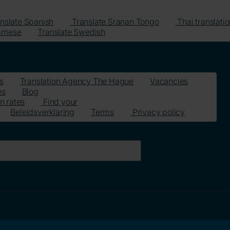
nslate Spanish
Translate Sranan Tongo
Thai translati
namese
Translate Swedish
s
Translation Agency The Hague
Vacancies
es
Blog
n rates
Find your
Beleidsverklaring
Terms
Privacy policy