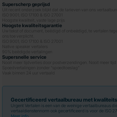
Superscherp geprijsd
Uit recent onderzoek blijkt dat de tarieven van ons vertaalb
ISO 9001, ISO 17100 & ISO 27001
Hoogste kwaliteit, vaste lage prijs
Hoogste kwaliteitsgarantie
Uw tekst of document, beëdigd of onbeëdigd, te vertalen tege
ons toe verplicht.
ISO 9001, ISO 17100 & ISO 27001
Native speaker vertalers
90% beëdigde vertalingen
Supersnelle service
Nooit meer tijdverlies door postverzendingen. Nooit meer tij
Spoedvertalingen zonder “spoedtoeslag”
Vaak binnen 24 uur vertaald
Gecertificeerd vertaalbureau met kwaliteit
Urgent Vertalen is een van de weinige vertaalbureaus d
vertaaldienstennorm ook gecertificeerd is voor de ISO 2
Meer info