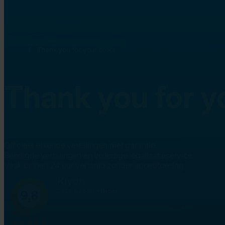
Home
/
Thank you for your order
Thank you for y
Officieel erkende vertalingen met garantie
Beëdigde vertalingen en volledige legalisatieservice
Vaak binnen 24 uur vertaald zonder spoedtoeslag