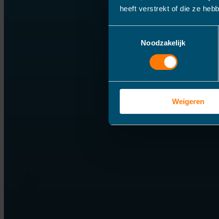
heeft verstrekt of die ze he
Toestemmingsselectie
Noodzakelijk
Weigeren
Of bel voor advies: 070 778 5830
Noor uit Zierikzee vroeg zojuist een offerte aan
ongeveer 17 minuten geleden