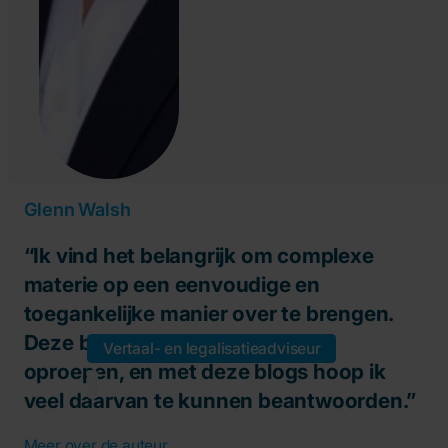
Glenn Walsh
“Ik vind het belangrijk om complexe
materie op een eenvoudige en
toegankelijke manier over te brengen.
Deze branche kan veel vragen
Vertaal- en legalisatieadviseur
oproepen, en met deze blogs hoop ik
veel daarvan te kunnen beantwoorden.”
Meer over de auteur