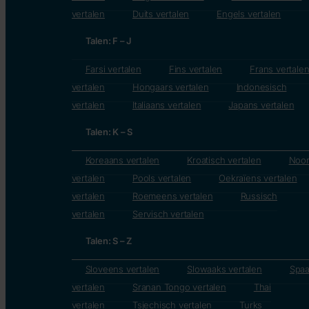
vertalen
Duits vertalen
Engels vertalen
Talen: F – J
Farsi vertalen
Fins vertalen
Frans vertale
vertalen
Hongaars vertalen
Indonesisch
vertalen
Italiaans vertalen
Japans vertalen
Talen: K – S
Koreaans vertalen
Kroatisch vertalen
Noo
vertalen
Pools vertalen
Oekraïens vertalen
vertalen
Roemeens vertalen
Russisch
vertalen
Servisch vertalen
Talen: S – Z
Sloveens vertalen
Slowaaks vertalen
Spa
vertalen
Sranan Tongo vertalen
Thai
vertalen
Tsjechisch vertalen
Turks