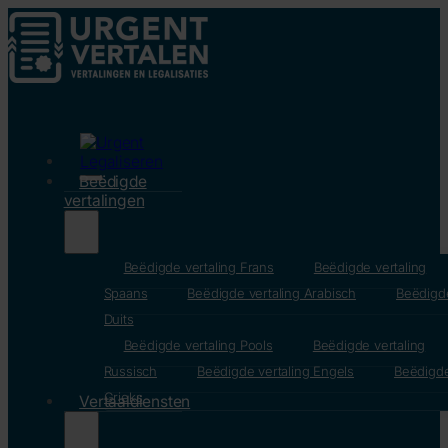
Beëdigde
vertalingen
Beëdigde vertaling Frans
Beëdigde vertaling
Spaans
Beëdigde vertaling Arabisch
Beëdigde
Duits
Beëdigde vertaling Pools
Beëdigde vertaling
Russisch
Beëdigde vertaling Engels
Beëdigde
Grieks
Vertaaldiensten