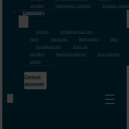
vertalen
Vietnamees vertalen
Zweeds vertal
Over ons
Legalisatie
Contact
Vertaalbureau Den
Haag
Vacatures
Referenties
Blog
Vertaaltarieven
Zoek uw
vertaling
Beleidsverklaring
Voorwaarden
beleid
Contact
opnemen