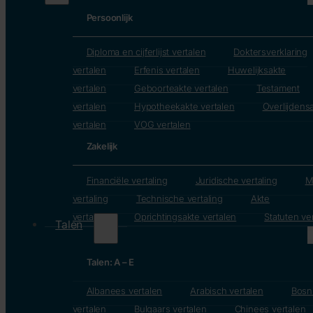
Persoonlijk
Diploma en cijferlijst vertalen
Doktersverklaring
vertalen
Erfenis vertalen
Huwelijksakte
vertalen
Geboorteakte vertalen
Testament
vertalen
Hypotheekakte vertalen
Overlijdens
vertalen
VOG vertalen
Zakelijk
Financiële vertaling
Juridische vertaling
M
vertaling
Technische vertaling
Akte
vertalen
Oprichtingsakte vertalen
Statuten ve
Talen
Talen: A – E
Albanees vertalen
Arabisch vertalen
Bosn
vertalen
Bulgaars vertalen
Chinees vertalen