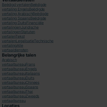
Beëdigd vertalen
Beëdigde
vertaling Engels
Beëdigde
vertaling Arabisch
Beëdigde
vertaling Spaans
Beëdigde
vertaling Duits
Financiële
vertalingen
Juridische
vertalingen
Statuten
vertalen
Tekst
vertalen
Legalisatie
Technische
vertaling
Alle
vertaaldiensten
Belangrijke talen
Arabisch
vertaalbureau
Frans
vertaalbureau
Engels
vertaalbureau
Italiaans
vertaalbureau
Duits
vertaalbureau
Chinees
vertaalbureau
Spaans
vertaalbureau
Thai
vertaalbureau
Zweeds
vertaalbureau
Locaties