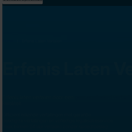
Home
/
Erfenis Laten Vertalen
Erfenis Laten V
Erfenis laten vertalen door een
gespecialiseerd vertaal
kwaliteit.
Officieel erkende vertalingen met garantie
Beëdigde vertalingen en volledige legalisatieservice
Vaak binnen 24 uur vertaald zonder spoedtoeslag