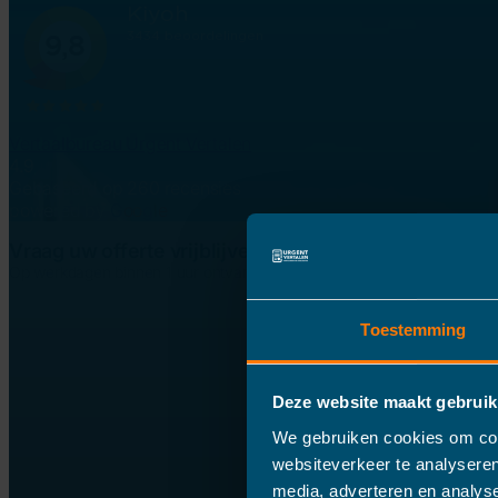
Vertaalbureau Urgent Vertalen
4.9
Gebaseerd op 260 recensies
powered by
G
o
o
g
l
e
Vraag uw offerte vrijblijvend aan
Op werkdagen binnen 1 uur ontvangen
Toestemming
Deze website maakt gebruik
We gebruiken cookies om cont
websiteverkeer te analyseren
media, adverteren en analys