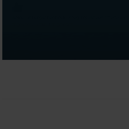
Isolde uit Bergschenhoek vroeg zojuist een offerte aan
ongeveer 23 minuten geleden