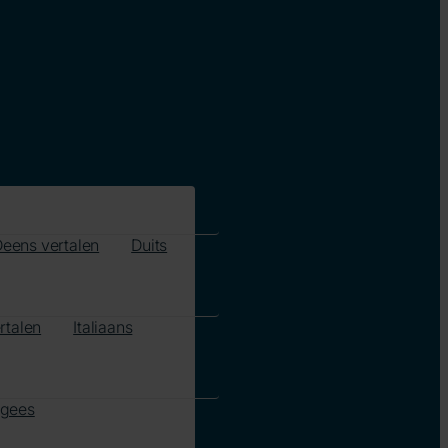
eens vertalen
Duits
rtalen
Italiaans
ugees