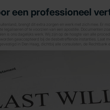
oor een professioneel ve
buitenland, brengt dit extra zorgen en werk met zich mee. Er 
 legaliseren of te voorzien van een apostille. Documenten zoa
alen is ons dagelijks werk. Wij zijn op de hoogte van alle proc
rden geaccepteerd bij de desbetreffende instanties. Laat me
 gevestigd in Den Haag, dichtbij alle consulaten, de Rechtbank 