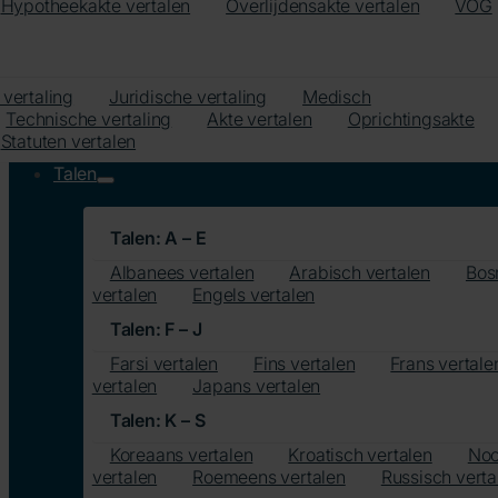
Hypotheekakte vertalen
Overlijdensakte vertalen
VOG
 vertaling
Juridische vertaling
Medisch
Technische vertaling
Akte vertalen
Oprichtingsakte
Statuten vertalen
Talen
Talen: A – E
Albanees vertalen
Arabisch vertalen
Bos
vertalen
Engels vertalen
Talen: F – J
Farsi vertalen
Fins vertalen
Frans vertale
vertalen
Japans vertalen
Talen: K – S
Koreaans vertalen
Kroatisch vertalen
Noo
vertalen
Roemeens vertalen
Russisch verta