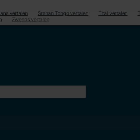
ans vertalen
Sranan Tongo vertalen
Thai vertalen
T
n
Zweeds vertalen