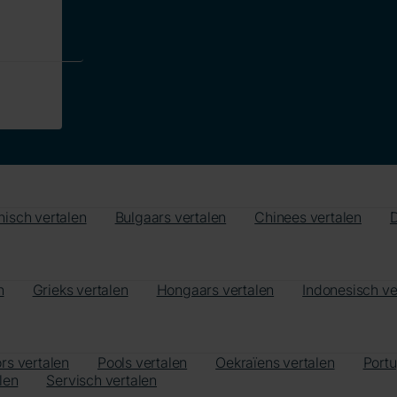
nisch vertalen
Bulgaars vertalen
Chinees vertalen
D
n
Grieks vertalen
Hongaars vertalen
Indonesisch ve
rs vertalen
Pools vertalen
Oekraïens vertalen
Port
len
Servisch vertalen