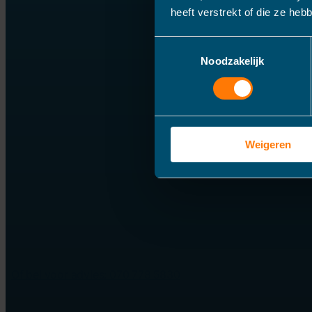
heeft verstrekt of die ze he
Toestemmingsselectie
Noodzakelijk
Weigeren
Of bel voor advies: 070 778 5830