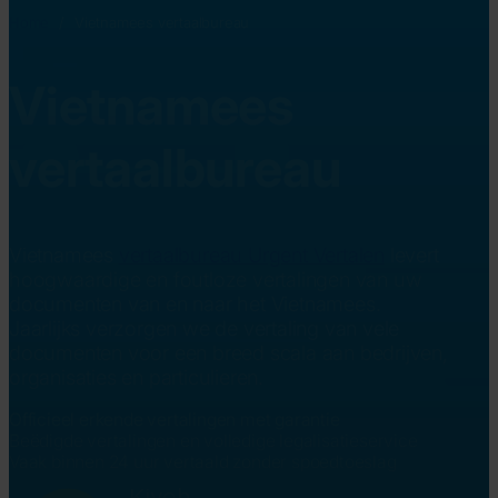
Home
/
Vietnamees vertaalbureau
Vietnamees
vertaalbureau
Vietnamees
vertaalbureau Urgent Vertalen
levert
hoogwaardige en foutloze vertalingen van uw
documenten van en naar het Vietnamees.
Jaarlijks verzorgen we de vertaling van vele
documenten voor een breed scala aan bedrijven,
organisaties en particulieren.
Officieel erkende vertalingen met garantie
Beëdigde vertalingen en volledige legalisatieservice
Vaak binnen 24 uur vertaald zonder spoedtoeslag