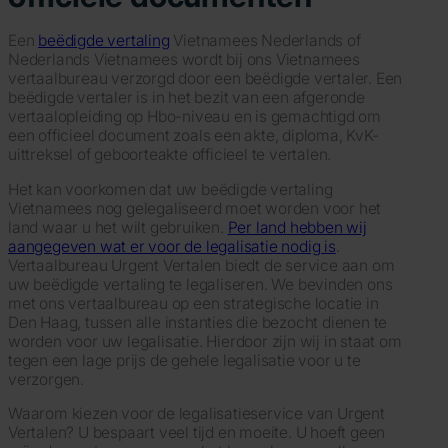
Een
beëdigde vertaling
Vietnamees Nederlands of
Nederlands Vietnamees wordt bij ons Vietnamees
vertaalbureau verzorgd door een beëdigde vertaler. Een
beëdigde vertaler is in het bezit van een afgeronde
vertaalopleiding op Hbo-niveau en is gemachtigd om
een officieel document zoals een akte, diploma, KvK-
uittreksel of geboorteakte officieel te vertalen.
Het kan voorkomen dat uw beëdigde vertaling
Vietnamees nog gelegaliseerd moet worden voor het
land waar u het wilt gebruiken.
Per land hebben wij
aangegeven wat er voor de legalisatie nodig is
.
Vertaalbureau Urgent Vertalen biedt de service aan om
uw beëdigde vertaling te legaliseren. We bevinden ons
met ons vertaalbureau op een strategische locatie in
Den Haag, tussen alle instanties die bezocht dienen te
worden voor uw legalisatie. Hierdoor zijn wij in staat om
tegen een lage prijs de gehele legalisatie voor u te
verzorgen.
Waarom kiezen voor de legalisatieservice van Urgent
Vertalen? U bespaart veel tijd en moeite. U hoeft geen