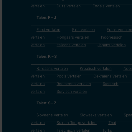
vertalen
Duits vertalen
Engels vertalen
Talen: F – J
Farsi vertalen
Fins vertalen
Frans vertale
vertalen
Hongaars vertalen
Indonesisch
vertalen
Italiaans vertalen
Japans vertalen
Talen: K – S
Koreaans vertalen
Kroatisch vertalen
Noo
vertalen
Pools vertalen
Oekraïens vertalen
vertalen
Roemeens vertalen
Russisch
vertalen
Servisch vertalen
Talen: S – Z
Sloveens vertalen
Slowaaks vertalen
Spa
vertalen
Sranan Tongo vertalen
Thai
vertalen
Tsjechisch vertalen
Turks