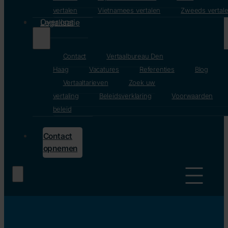
vertalen
Vietnamees vertalen
Zweeds vertal
Over ons
Legalisatie
Contact
Vertaalbureau Den
Haag
Vacatures
Referenties
Blog
Vertaaltarieven
Zoek uw
vertaling
Beleidsverklaring
Voorwaarden
beleid
Contact
opnemen