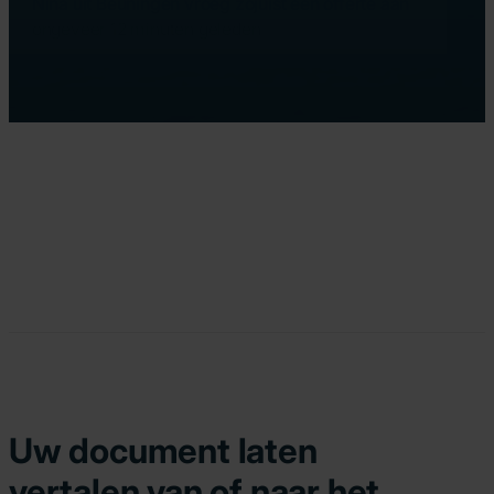
Nina uit Beuningen vroeg zojuist een offerte aan
ongeveer 12 minuten geleden
Uw document laten
vertalen van of naar het