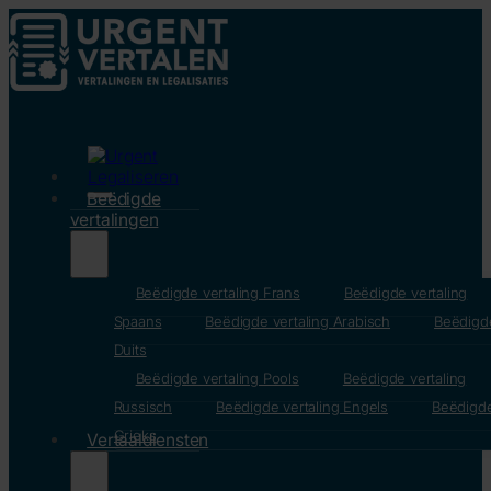
Beëdigde
vertalingen
Beëdigde vertaling Frans
Beëdigde vertaling
Spaans
Beëdigde vertaling Arabisch
Beëdigde
Duits
Beëdigde vertaling Pools
Beëdigde vertaling
Russisch
Beëdigde vertaling Engels
Beëdigde
Grieks
Vertaaldiensten