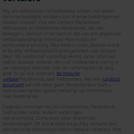
Wij, als Vietnamees vertaalbureau, vinden niet alleen
dat onze beëdigde vertalers aan strenge toelatingseisen
moeten voldoen. Ook een vertaler Nederlands
Vietnamees en Vietnamees Nederlands, die niet
beëdigd is, behoort in het bezit te zijn van een afgeronde
vertaalopleiding op minimaal Hbo-niveau en
aantoonbare ervaring. Elke tekst is uniek, daarom wordt
er bij elke vertaalopdracht goed gekeken naar de type
tekst. Wij vinden het vanzelfsprekend, dat er altijd een
native-speaker vertaler, die over voldoende ervaring in
uw vakjargon beschikt, met uw vertaling aan de slag
gaat. Er zal dus nooit een
technische
vertaler
Nederlands naar Vietnamees, met een
juridisch
document
aan het werk gaan. Mede hierdoor kunt u
vertrouwen op een goede vertaling van Vietnamees
naar Nederlands.
Dagelijks verzorgen wij als vertaalbureau Nederlands
Vietnamees onder andere vertalingen
van
brochures
,
Curriculum vitae
,
brieven
en
handleidingen. Dit wordt altijd zorgvuldig vertaald door
één van onze Vietnamese native-speaker vertalers. Niet