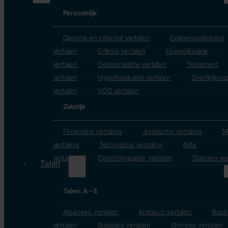
Persoonlijk
Diploma en cijferlijst vertalen
Doktersverklaring
vertalen
Erfenis vertalen
Huwelijksakte
vertalen
Geboorteakte vertalen
Testament
vertalen
Hypotheekakte vertalen
Overlijdens
vertalen
VOG vertalen
Zakelijk
Financiële vertaling
Juridische vertaling
M
vertaling
Technische vertaling
Akte
vertalen
Oprichtingsakte vertalen
Statuten ve
Talen
Talen: A – E
Albanees vertalen
Arabisch vertalen
Bosn
vertalen
Bulgaars vertalen
Chinees vertalen