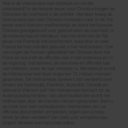
Hoe is de Vietnamese taal ontstaan en verder
ontwikkeld? In de tweede eeuw voor Christus kregen de
Chinezen de overhand in de politiek. Hierdoor kreeg de
Vietnamese taal veel Chinese invloeden mee. In de 10e
eeuw werd Vietnam onafhankelijk en werd het klassiek
Chinees goedgekeurd voor gebruik door de overheid, in
de wetenschap en literatuur. Aan het eind van de 19e
eeuw viel Frankrijk het land binnen, waardoor er veel
Franse termen werden gebruikt in het Vietnamees. Ook
vervingen de Fransen geleidelijk het Chinees door het
Frans en werd dit de officiële taal in het onderwijs en in
de regering. Vietnamees, de nationale en officiële taal
van Vietnam, waar de taal ontstaan is. Wereldwijd wordt
de Vietnamese taal door ongeveer 70 miljoen mensen
gesproken. De Vietnamese sprekers zijn verdeeld over
landen als Cambodja, Frankrijk, Australië, Canada en
uiteraard Vietnam zelf. Het Vietnamees behoort tot de
Austroaziatische talen. Van deze taalfamilie wordt het
Vietnamees door de meeste mensen gesproken. Bent u
op zoek naar een vertaalbureau Vietnamees om uw
officiële documenten en teksten, tegen een scherp
tarief, te laten vertalen? Dan bent u bij vertaalbureau
Urgent Vertalen aan het juiste adres.