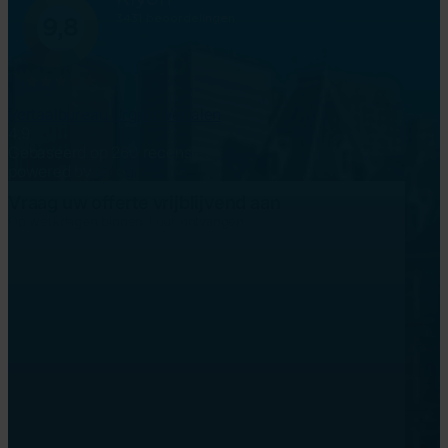
Vertaalbureau Urgent Vertalen
4.9
Gebaseerd op 260 recensies
powered by
G
o
o
g
l
e
Vraag uw offerte vrijblijvend aan
Op werkdagen binnen 1 uur ontvangen