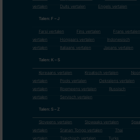
vertalen
Duits vertalen
Engels vertalen
Talen: F – J
Farsi vertalen
Fins vertalen
Frans vertale
vertalen
Hongaars vertalen
Indonesisch
vertalen
Italiaans vertalen
Japans vertalen
Talen: K – S
Koreaans vertalen
Kroatisch vertalen
Noo
vertalen
Pools vertalen
Oekraïens vertalen
vertalen
Roemeens vertalen
Russisch
vertalen
Servisch vertalen
Talen: S – Z
Sloveens vertalen
Slowaaks vertalen
Spa
vertalen
Sranan Tongo vertalen
Thai
vertalen
Tsjechisch vertalen
Turks