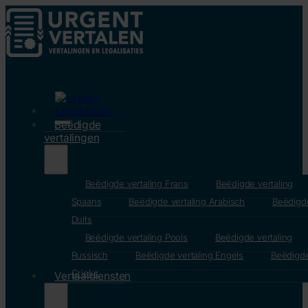
Beëdigde
vertalingen
Beëdigde vertaling Frans
Beëdigde vertaling
Spaans
Beëdigde vertaling Arabisch
Beëdigde
Duits
Beëdigde vertaling Pools
Beëdigde vertaling
Russisch
Beëdigde vertaling Engels
Beëdigde
Grieks
Vertaaldiensten