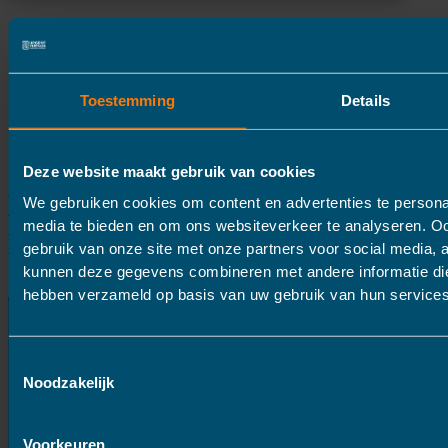
Bedrijfsinformatie
Urgent Vertalen
Javastraat 72
Toestemming
Details
2585 AS
Den Haag
Deze website maakt gebruik van cookies
Telefoon: 070 778 5830
E-
We gebruiken cookies om content en advertenties te personal
mail:
media te bieden en om ons websiteverkeer te analyseren. Oo
info@urgentvertalen.nl
WhatsApp:
070-778 5830
gebruik van onze site met onze partners voor social media, 
kunnen deze gegevens combineren met andere informatie die 
hebben verzameld op basis van uw gebruik van hun services
Toestemmingsselectie
Noodzakelijk
Voorkeuren