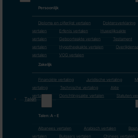
Persoonlijk
Diploma en cijferlijst vertalen
Doktersverklaring
vertalen
Erfenis vertalen
Huwelijksakte
vertalen
Geboorteakte vertalen
Testament
vertalen
Hypotheekakte vertalen
Overlijdens
vertalen
VOG vertalen
Zakelijk
Financiële vertaling
Juridische vertaling
M
vertaling
Technische vertaling
Akte
vertalen
Oprichtingsakte vertalen
Statuten ve
Talen
Talen: A – E
Albanees vertalen
Arabisch vertalen
Bosn
vertalen
Bulgaars vertalen
Chinees vertalen