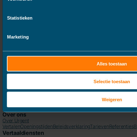
Statistieken
Marketing
Alles toestaan
Selectie toestaan
Weigeren
Over ons
Over Urgent
Vertalen
Openingstijden
Beleidsverklaring
Tarieven
Referenties
B
Vertaaldiensten