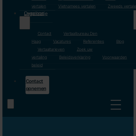
vertalen
Vietnamees vertalen
Zweeds vertal
Over ons
Legalisatie
Contact
Vertaalbureau Den
Haag
Vacatures
Referenties
Blog
Vertaaltarieven
Zoek uw
vertaling
Beleidsverklaring
Voorwaarden
beleid
Contact
opnemen