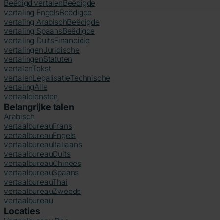
Beëdigd vertalen
Beëdigde
vertaling Engels
Beëdigde
vertaling Arabisch
Beëdigde
vertaling Spaans
Beëdigde
vertaling Duits
Financiële
vertalingen
Juridische
vertalingen
Statuten
vertalen
Tekst
vertalen
Legalisatie
Technische
vertaling
Alle
vertaaldiensten
Belangrijke talen
Arabisch
vertaalbureau
Frans
vertaalbureau
Engels
vertaalbureau
Italiaans
vertaalbureau
Duits
vertaalbureau
Chinees
vertaalbureau
Spaans
vertaalbureau
Thai
vertaalbureau
Zweeds
vertaalbureau
Locaties