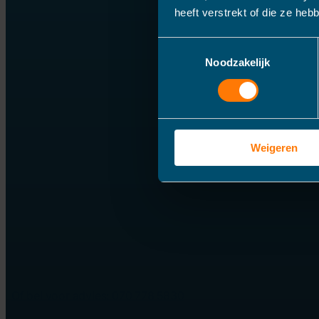
heeft verstrekt of die ze he
Toestemmingsselectie
Noodzakelijk
Weigeren
Of bel voor advies: 070 778 5830