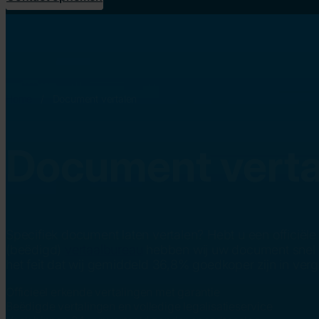
Home
/
Document vertalen
Document verta
Specifiek document laten vertalen? Hebt u een officiële
(beëdigd)
vertaalbureau
hebben wij uw document snel en 
het feit dat wij gemiddeld 36,8% goedkoper zijn in verge
Officieel erkende vertalingen met garantie
Beëdigde vertalingen en volledige legalisatieservice