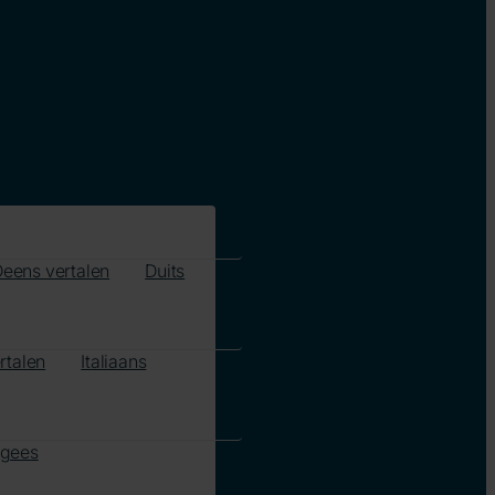
eens vertalen
Duits
rtalen
Italiaans
ugees