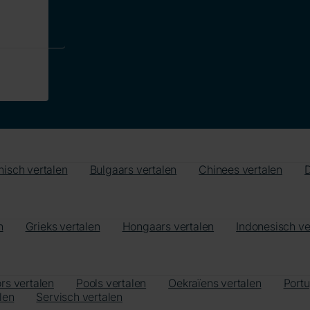
nisch vertalen
Bulgaars vertalen
Chinees vertalen
D
n
Grieks vertalen
Hongaars vertalen
Indonesisch ve
rs vertalen
Pools vertalen
Oekraïens vertalen
Port
len
Servisch vertalen