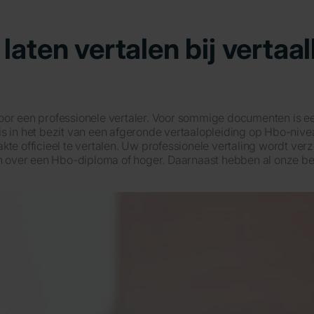
laten vertalen bij vertaa
door een professionele vertaler. Voor sommige documenten is e
is in het bezit van een afgeronde vertaalopleiding op Hbo-nive
akte officieel te vertalen. Uw professionele vertaling wordt v
ken over een Hbo-diploma of hoger. Daarnaast hebben al onze b