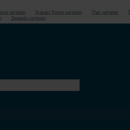
ans vertalen
Sranan Tongo vertalen
Thai vertalen
T
n
Zweeds vertalen