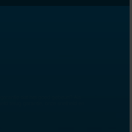
 garantie dat het goed gebeurt? Als
eld terug garantie, onze snelheid en