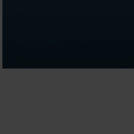
Loïs uit Ouddorp vroeg zojuist een offerte aan
52 minuten geleden