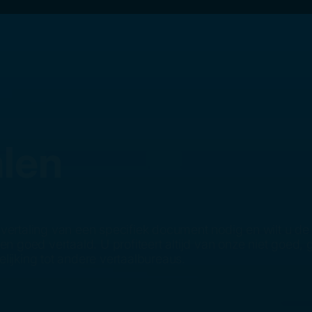
len
 vertaling van een specifiek document nodig en wilt u de
goed vertaald. U profiteert altijd van onze niet goed, g
lijking tot andere vertaalbureaus.