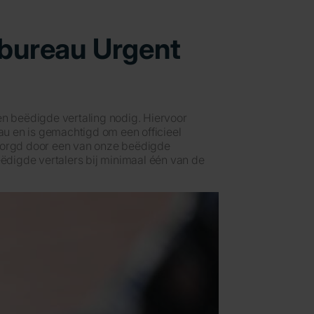
lbureau Urgent
en beëdigde vertaling nodig. Hiervoor
au en is gemachtigd om een officieel
erzorgd door een van onze beëdigde
eëdigde vertalers bij minimaal één van de