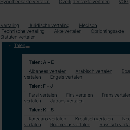
Hypotheekakte vertalen
Overlijdensakte vertalen
VOG
 vertaling
Juridische vertaling
Medisch
Technische vertaling
Akte vertalen
Oprichtingsakte
Statuten vertalen
Talen
Talen: A – E
Albanees vertalen
Arabisch vertalen
Bos
vertalen
Engels vertalen
Talen: F – J
Farsi vertalen
Fins vertalen
Frans vertale
vertalen
Japans vertalen
Talen: K – S
Koreaans vertalen
Kroatisch vertalen
Noo
vertalen
Roemeens vertalen
Russisch verta