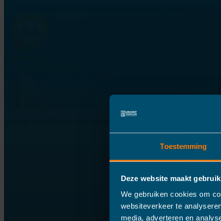
Vaak binnen 24 uur vertaald zonder spoedtoeslag
Vertaalbureau Urgent Vertalen
4.9
Gebaseerd op 260 recensies
powered by
G
o
o
g
l
e
Vraag uw offerte vrijblijvend aan
Op werkdagen binnen 1 uur ontvangen
Toestemming
Deze website maakt gebruik
We gebruiken cookies om cont
websiteverkeer te analyseren
media, adverteren en analys