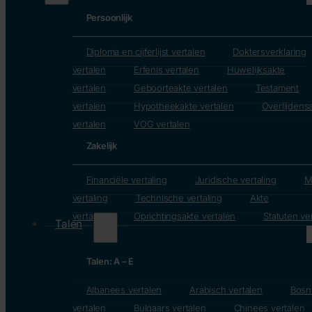
Persoonlijk
Diploma en cijferlijst vertalen
Doktersverklaring
vertalen
Erfenis vertalen
Huwelijksakte
vertalen
Geboorteakte vertalen
Testament
vertalen
Hypotheekakte vertalen
Overlijdens
vertalen
VOG vertalen
Zakelijk
Financiële vertaling
Juridische vertaling
M
vertaling
Technische vertaling
Akte
vertalen
Oprichtingsakte vertalen
Statuten ve
Talen
Talen: A – E
Albanees vertalen
Arabisch vertalen
Bosn
vertalen
Bulgaars vertalen
Chinees vertalen