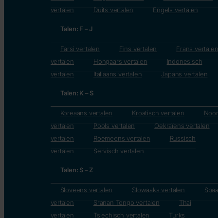
vertalen
Duits vertalen
Engels vertalen
Talen: F – J
Farsi vertalen
Fins vertalen
Frans vertale
vertalen
Hongaars vertalen
Indonesisch
vertalen
Italiaans vertalen
Japans vertalen
Talen: K – S
Koreaans vertalen
Kroatisch vertalen
Noo
vertalen
Pools vertalen
Oekraïens vertalen
vertalen
Roemeens vertalen
Russisch
vertalen
Servisch vertalen
Talen: S – Z
Sloveens vertalen
Slowaaks vertalen
Spa
vertalen
Sranan Tongo vertalen
Thai
vertalen
Tsjechisch vertalen
Turks