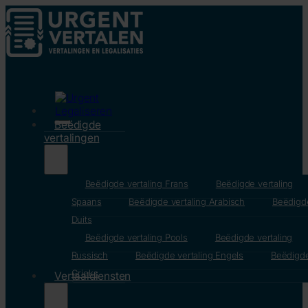
Beëdigde
vertalingen
Beëdigde vertaling Frans
Beëdigde vertaling
Spaans
Beëdigde vertaling Arabisch
Beëdigde
Duits
Beëdigde vertaling Pools
Beëdigde vertaling
Russisch
Beëdigde vertaling Engels
Beëdigde
Grieks
Vertaaldiensten