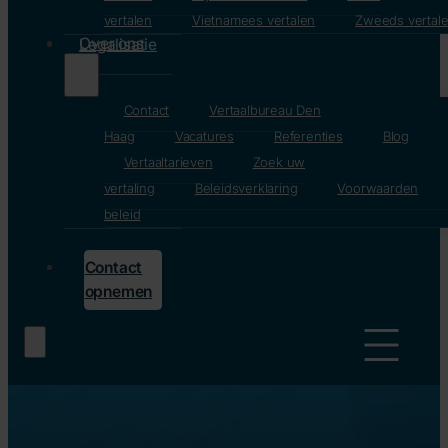
vertalen
Vietnamees vertalen
Zweeds vertal
Over ons
Legalisatie
Contact
Vertaalbureau Den
Haag
Vacatures
Referenties
Blog
Vertaaltarieven
Zoek uw
vertaling
Beleidsverklaring
Voorwaarden
beleid
Contact
opnemen