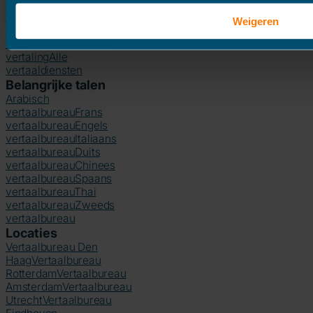
vertalingen
Juridische
vertalingen
Statuten
Weigeren
vertalen
Tekst
vertalen
Legalisatie
Technische
vertaling
Alle
vertaaldiensten
Belangrijke talen
Arabisch
vertaalbureau
Frans
vertaalbureau
Engels
vertaalbureau
Italiaans
vertaalbureau
Duits
vertaalbureau
Chinees
vertaalbureau
Spaans
vertaalbureau
Thai
vertaalbureau
Zweeds
vertaalbureau
Locaties
Vertaalbureau Den
Haag
Vertaalbureau
Rotterdam
Vertaalbureau
Amsterdam
Vertaalbureau
Utrecht
Vertaalbureau